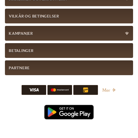
VILKÅR OG BETINGELSER
KAMPANJER
BETALINGER
PARTNERE
Mer