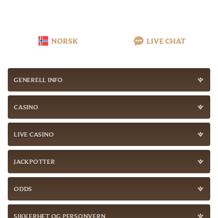
NORSK
LIVE CHAT
GENERELL INFO
CASINO
LIVE CASINO
JACKPOTTER
ODDS
SIKKERHET OG PERSONVERN