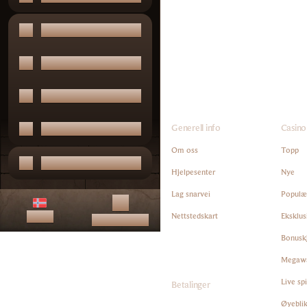
UTFORDRINGER
TURNERINGER
BONUS CRAB
Generell info
Casino
BUTIKK
Om oss
Topp
VIP NIVÅER
Hjelpesenter
Nye
Lag snarvei
Populæ
Nettstedskart
Eksklus
NORSK
HJELPESENTER
Bonusk
Megaw
Live spi
Betalinger
Øyeblik