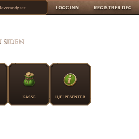
LOGG INN
REGISTRER DEG
, leverandører
n siden
KASSE
HJELPESENTER