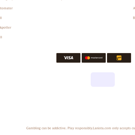
utomater
A
ll
B
ckpotter
ll
Gambling can be addictive. Play responsibly.Lanista.com only accepts c