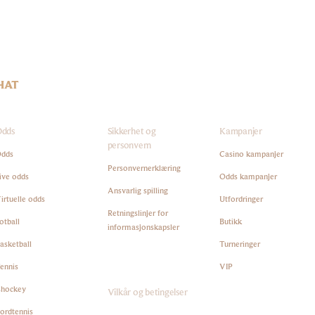
HAT
dds
Sikkerhet og
Kampanjer
personvern
dds
Casino kampanjer
Personvernerklæring
ive odds
Odds kampanjer
Ansvarlig spilling
irtuelle odds
Utfordringer
Retningslinjer for
otball
Butikk
informasjonskapsler
asketball
Turneringer
ennis
VIP
shockey
Vilkår og betingelser
ordtennis