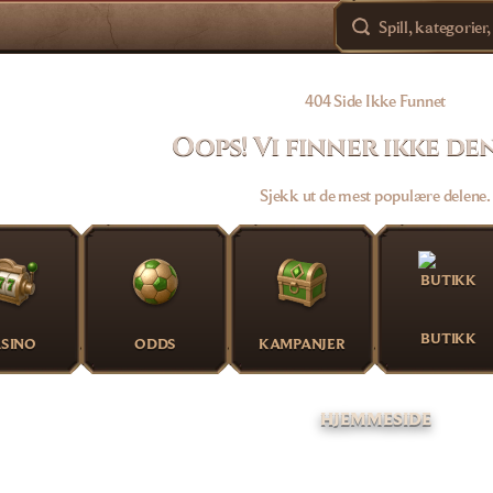
Spill, kategorier
404 Side Ikke Funnet
Oops! Vi finner ikke de
Sjekk ut de mest populære delene.
BUTIKK
SINO
ODDS
KAMPANJER
HJEMMESIDE