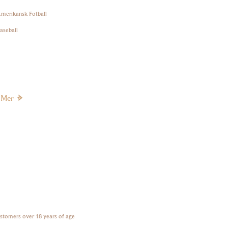
merikansk Fotball
aseball
Mer
ustomers over 18 years of age