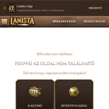
Lanista App
MEGNYIT
A legjobb játékélményhez töltsd le az alkalmazást.
BEJELENTKEZÉS
REGISZTRÁCIÓ
404 oldal nem található
Hoppá! Az oldal nem található
Tekintsd meg a legnépszerűbb részlegeket!
KASZINÓ
SPORTFOGADÁS