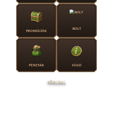
BOLT
PROMÓCIÓK
PÉNZTÁR
SÚGÓ
FŐOLDAL