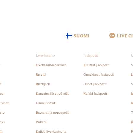
SUOMI
LIVE C
Live-kasino
Jackpotit
U
t
Livekasinon parhaat
Kuumat Jackpotit
V
Ruletti
Onnekkaat Jackpotit
L
t
Blackjack
Uudet Jackpotit
V
at
Kansainväliset pöydät
Kaikki Jackpotit
J
iviset
Game Showt
K
sto
Baccarat ja noppapelit
T
ays
Pokeri
J
it
Kaikki live-kasinolta
P