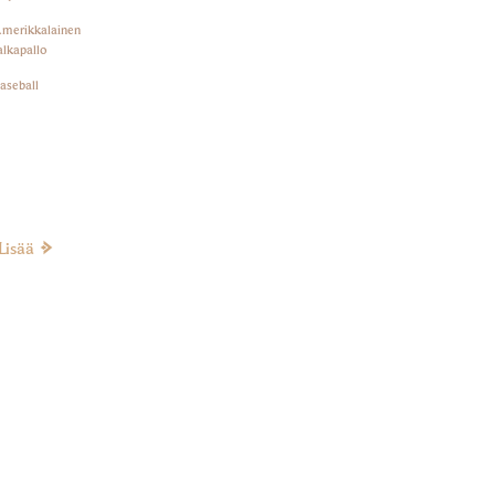
merikkalainen
alkapallo
aseball
Lisää