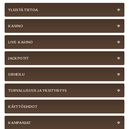
YLEISTÄ TIETOA
KASINO
LIVE-KASINO
JACKPOTIT
URHEILU
TURVALLISUUS JA YKSITYISYYS
KÄYTTÖEHDOT
KAMPANJAT