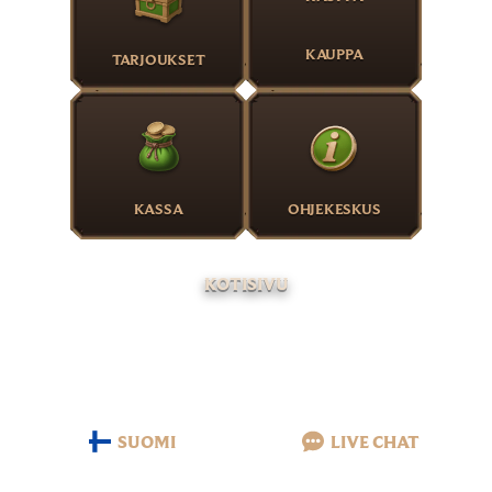
KAUPPA
TARJOUKSET
KASSA
OHJEKESKUS
KOTISIVU
SUOMI
LIVE CHAT