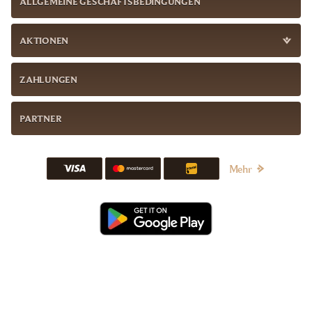
ALLGEMEINE GESCHÄFTSBEDINGUNGEN
AKTIONEN
ZAHLUNGEN
PARTNER
Mehr